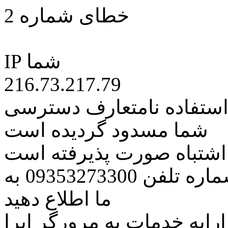
خطای شماره 2
IP شما
216.73.217.79
 استفاده نامتعارف دسترسی
شما مسدود گردیده است
ه اشتباه صورت پذیرفته است
مراتب این مسئله را از طریق شماره تلفن 09353273300 به
ما اطلاع دهید
رایه خدمات به مرورگر اپرا