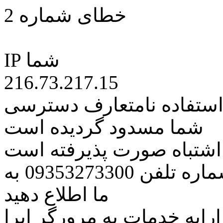
خطای شماره 2
IP شما
216.73.217.15
 استفاده نامتعارف دسترسی
شما مسدود گردیده است
ه اشتباه صورت پذیرفته است
مراتب این مسئله را از طریق شماره تلفن 09353273300 به
ما اطلاع دهید
رایه خدمات به مرورگر اپرا