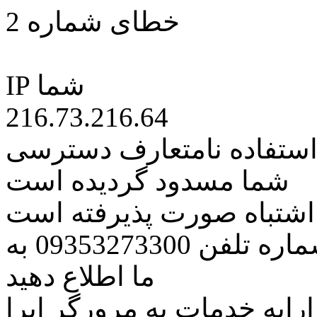
خطای شماره 2
IP شما
216.73.216.64
 استفاده نامتعارف دسترسی
شما مسدود گردیده است
ه اشتباه صورت پذیرفته است
مراتب این مسئله را از طریق شماره تلفن 09353273300 به
ما اطلاع دهید
رایه خدمات به مرورگر اپرا